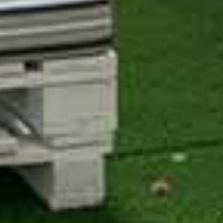
Gestionar
consentimiento
Para ofrecer las mejores experiencias, utilizamos
tecnologías como las cookies para almacenar y/o acceder
a la información del dispositivo. El consentimiento de
estas tecnologías nos permitirá procesar datos como el
comportamiento de navegación o las identificaciones
únicas en este sitio. No consentir o retirar el
consentimiento, puede afectar negativamente a ciertas
características y funciones.
Aceptar
Ver preferencias
Política de Cookies
Política de Privacidad
Aviso Legal