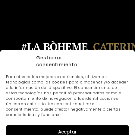
#LA BÒHEME
CATERI
Gestionar
consentimiento
SUSCRIBIRSE A LA NEWSLETTER
Para ofrecer las mejores experiencias, utilizamos
Instagram
Linkedin
Facebook
tecnologías como las cookies para almacenar y/o acceder
a la información del dispositivo. El consentimiento de
estas tecnologías nos permitirá procesar datos como el
Servicios de Catering en Madrid
comportamiento de navegación o las identificaciones
únicas en este sitio. No consentir o retirar el
consentimiento, puede afectar negativamente a ciertas
Servicios de Catering en Toledo
características y funciones.
Servicios de Catering en Segovia
Aceptar